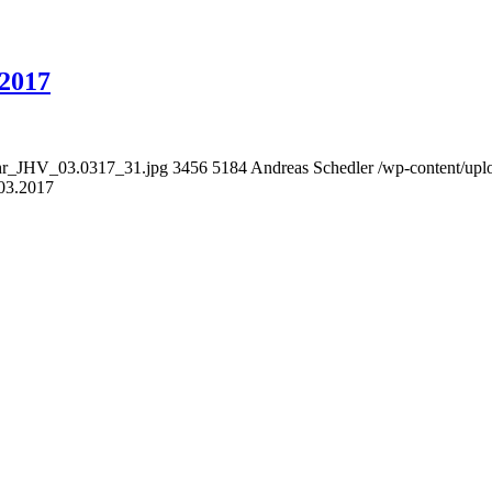
2017
wehr_JHV_03.0317_31.jpg
3456
5184
Andreas Schedler
/wp-content/uplo
03.2017